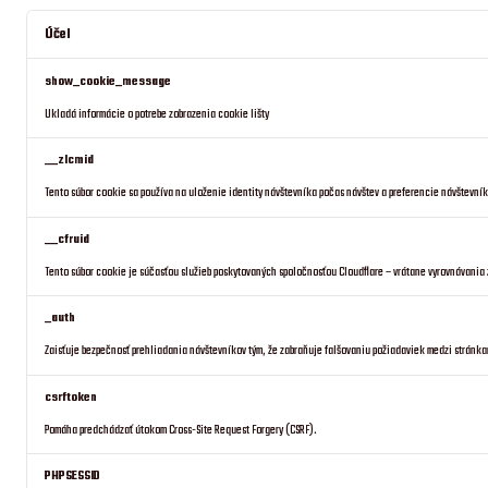
Účel
show_cookie_message
Ukladá informácie o potrebe zobrazenia cookie lišty
__zlcmid
Tento súbor cookie sa používa na uloženie identity návštevníka počas návštev a preferencie návštevní
__cfruid
Tento súbor cookie je súčasťou služieb poskytovaných spoločnosťou Cloudflare – vrátane vyrovnávani
_auth
Zaisťuje bezpečnosť prehliadania návštevníkov tým, že zabraňuje falšovaniu požiadaviek medzi stránka
csrftoken
Pomáha predchádzať útokom Cross-Site Request Forgery (CSRF).
PHPSESSID