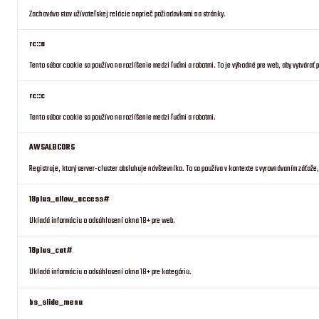
Zachováva stav užívateľskej relácie naprieč požiadavkami na stránky.
rc::a
Tento súbor cookie sa používa na rozlíšenie medzi ľuďmi a robotmi. To je výhodné pre web, aby vytvárať 
rc::c
Tento súbor cookie sa používa na rozlíšenie medzi ľuďmi a robotmi.
AWSALBCORS
Registruje, ktorý server-cluster obsluhuje návštevníka. To sa používa v kontexte s vyrovnávaním záťaže
18plus_allow_access#
Ukladá informáciu o odsúhlasení okna 18+ pre web.
18plus_cat#
Ukladá informáciu o odsúhlasení okna 18+ pre kategóriu.
bs_slide_menu