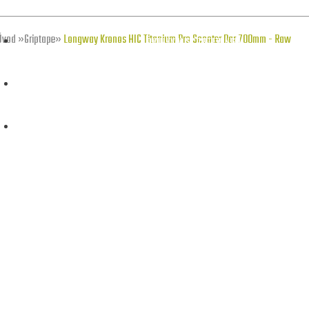
Úvod
»
Griptape
»
Longway Kronos HIC Titanium Pro Scooter Bar 700mm - Raw
NOVINKY V SCOOTERINGU
OBCHODNÉ PODMIENKY
22 BLOG