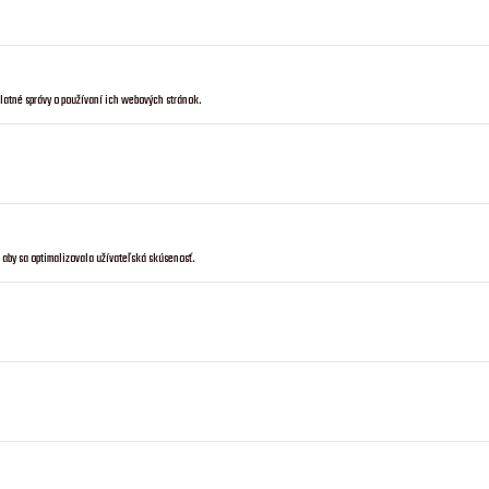
platné správy o používaní ich webových stránok.
, aby sa optimalizovala užívateľská skúsenosť.