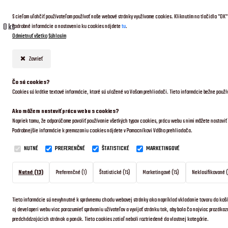
PRIHLÁSENIE
NOVÁ REGISTRÁCIA
S cieľom uľahčiť používateľom používať naše webové stránky využívame cookies. Kliknutím na tlačidlo "OK"
0 ks
Podrobné informácie a nastavenia ku cookies nájdete
tu
.
Odmietnuť všetko
Súhlasím
Zavrieť
Čo sú cookies?
Cookies sú krátke textové informácie, ktoré sú uložené vo Vašom prehliadači. Tieto informácie bežne použ
Ako môžem nastaviť prácu webu s cookies?
Napriek tomu, že odporúčame povoliť používanie všetkých typov cookies, prácu webu s nimi môžete nastavi
Podrobnejšie informácie k premazaniu cookies nájdete v Pomocníkovi Vášho prehliadača.
NUTNÉ
PREFERENČNÉ
ŠTATISTICKÉ
MARKETINGOVÉ
Nutné (13)
Preferenčné (1)
Štatistické (15)
Marketingové (15)
Neklasifikované (
Tieto informácie sú nevyhnutné k správnemu chodu webovej stránky ako napríklad vkladanie tovaru do koší
aj developeri webu viac porozumieť správaniu užívateľov a vyvijať stránku tak, aby bola čo najviac prozáka
predchádzajúcich stránok a ponúk.
Tieto cookies zatiaľ neboli roztriedené do vlastnej kategórie.