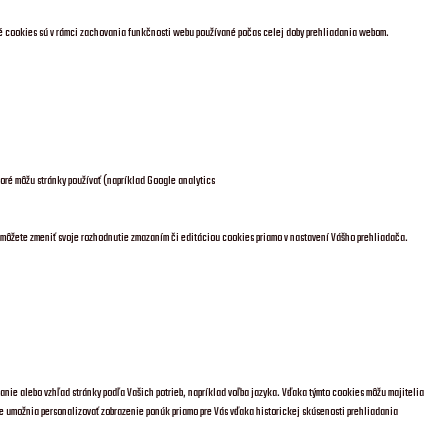
čné cookies sú v rámci zachovania funkčnosti webu používané počas celej doby prehliadania webom.
oré môžu stránky používať (napríklad Google analytics
 môžete zmeniť svoje rozhodnutie zmazaním či editáciou cookies priamo v nastavení Vášho prehliadača.
anie alebo vzhľad stránky podľa Vašich potrieb, napríklad voľba jazyka.
Vďaka týmto cookies môžu majitelia
e umožnia personalizovať zobrazenie ponúk priamo pre Vás vďaka historickej skúsenosti prehliadania