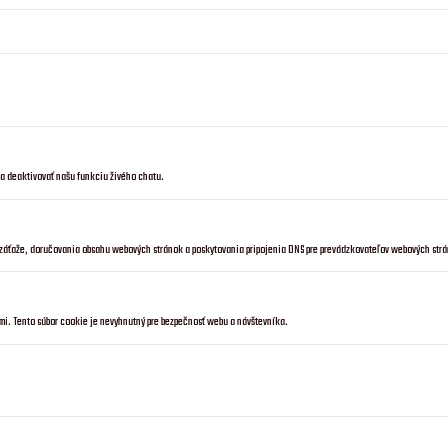
ka deaktivovať našu funkciu živého chatu.
a záťaže, doručovania obsahu webových stránok a poskytovania pripojenia DNS pre prevádzkovateľov webových str
mi. Tento súbor cookie je nevyhnutný pre bezpečnosť webu a návštevníka.