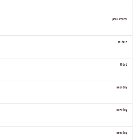
persistentní
relácie
6 dnů
neznámy
neznámy
neznámy