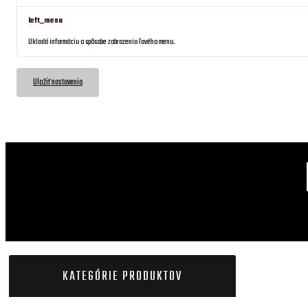
left_menu
Ukladá informáciu o spôsobe zobrazenia ľavého menu.
Uložiť nastavenia
KATEGÓRIE PRODUKTOV