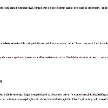
 súhlasíte s použitím preferenčných, štatistických aj marketingových cookies pre nás aj našich partnerov. Funk
ívajú všetky webové stránky a ich prechádzaním dochádza k ukladaniu cookies. Pomocou partnerských skriptov, kt
ť podľa vlastných preferencií pomocou checkboxov zobrazených nižšie. Po odsúhlasení nastavenia práce s cookies
7)
ka, uloženie vyplnených údajov alebo prihlásenie do zákazníckej sekcie.
Tieto cookies umožnia prispôsobiť správ
znícka. Teda aby ste čo najrýchlejšie našli hľadaný tovar alebo čo najľahšie dokončili jeho nákup.
Tieto informáci